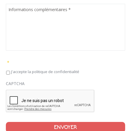
de
:
fichiers
pdf,
acceptés
docx,
:
docm.
pdf,
docx,
docm.
*
J'accepte la politique de confidentialité
CAPTCHA