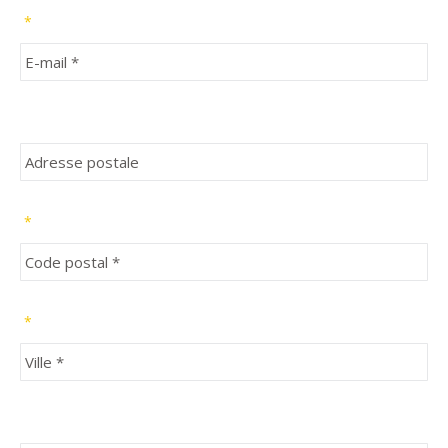
*
*
*