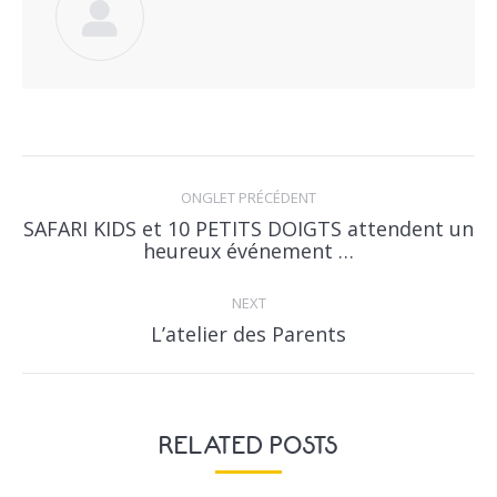
POST
NAVIGATION
ONGLET PRÉCÉDENT
SAFARI KIDS et 10 PETITS DOIGTS attendent un
Previous
heureux événement …
post:
NEXT
Next
L’atelier des Parents
post:
RELATED POSTS