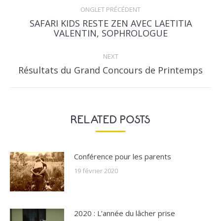
NAVIGATION
ONGLET PRÉCÉDENT
SAFARI KIDS RESTE ZEN AVEC LAETITIA
Previous
VALENTIN, SOPHROLOGUE
post:
NEXT
Next
Résultats du Grand Concours de Printemps
post:
RELATED POSTS
Conférence pour les parents
19 février 2020
2020 : L’année du lâcher prise