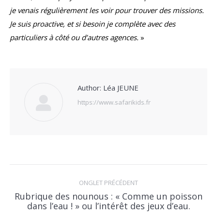
je venais régulièrement les voir pour trouver des missions.
Je suis proactive, et si besoin je complète avec des
particuliers à côté ou d’autres agences.
»
Author:
Léa JEUNE
https://www.safarikids.fr
POST
NAVIGATION
ONGLET PRÉCÉDENT
Rubrique des nounous : « Comme un poisson
Previous
dans l’eau ! » ou l’intérêt des jeux d’eau.
post: