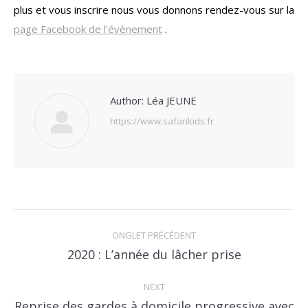
plus et vous inscrire nous vous donnons rendez-vous sur la
page Facebook de l’évènement
.
Author:
Léa JEUNE
https://www.safarikids.fr
POST
NAVIGATION
ONGLET PRÉCÉDENT
Previous
2020 : L’année du lâcher prise
post:
NEXT
Reprise des gardes à domicile progressive avec