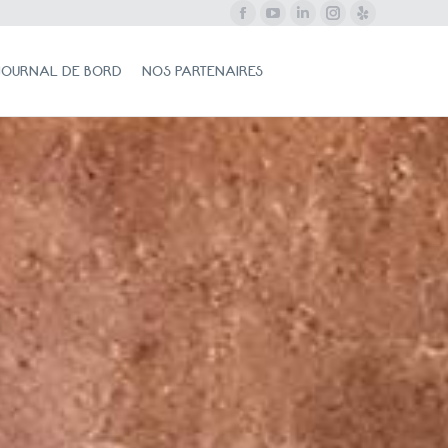
Facebook
YouTube
LinkedIn
Instagram
Yelp
NAL DE BORD
NOS PARTENAIRES
Search:
JOURNAL DE BORD
NOS PARTENAIRES
Search: