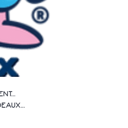
ENT…
DEAUX…