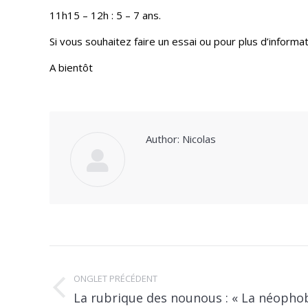
11h15 – 12h : 5 – 7 ans.
Si vous souhaitez faire un essai ou pour plus d’infor
A bientôt
Author:
Nicolas
POST
NAVIGATION
ONGLET PRÉCÉDENT
Previous
La rubrique des nounous : « La néophob