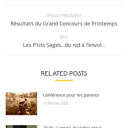
POST
NAVIGATION
ONGLET PRÉCÉDENT
Previous
Résultats du Grand Concours de Printemps
post:
NEXT
Next
Les P’tits Sages…du nid à l’envol…
post:
RELATED POSTS
Conférence pour les parents
19 février 2020
2020 : L’année du lâcher prise